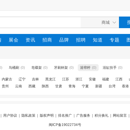
情
展会
资讯
招商
品牌
招聘
知道
专题
0)
马桶刷
(0)
皂碟架
(0)
牙刷杯架
(0)
浴帘杆
(0)
浴缸扶手
(0)
内蒙古
辽宁
吉林
黑龙江
江苏
浙江
安徽
福建
江西
贵州
云南
西藏
陕西
甘肃
青海
宁夏
新疆
台湾
香港
|
用户协议
|
隐私政策
|
版权声明
|
排名推广
|
广告服务
|
积分换礼
|
网站留言
闽ICP备19022734号