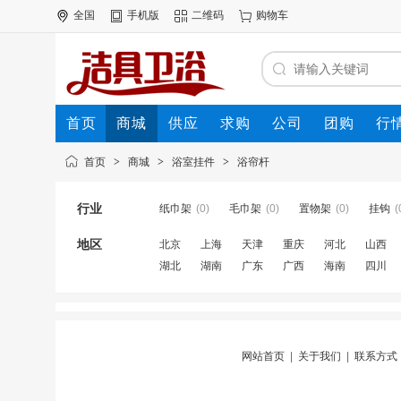
全国
手机版
二维码
购物车
首页
商城
供应
求购
公司
团购
行
首页
>
商城
>
浴室挂件
>
浴帘杆
行业
纸巾架
(0)
毛巾架
(0)
置物架
(0)
挂钩
(
地区
北京
上海
天津
重庆
河北
山西
湖北
湖南
广东
广西
海南
四川
网站首页
|
关于我们
|
联系方式