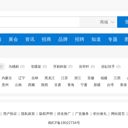
情
展会
资讯
招商
品牌
招聘
知道
专题
0)
马桶刷
(0)
皂碟架
(0)
牙刷杯架
(0)
浴帘杆
(0)
浴缸扶手
(0)
内蒙古
辽宁
吉林
黑龙江
江苏
浙江
安徽
福建
江西
贵州
云南
西藏
陕西
甘肃
青海
宁夏
新疆
台湾
香港
|
用户协议
|
隐私政策
|
版权声明
|
排名推广
|
广告服务
|
积分换礼
|
网站留言
闽ICP备19022734号