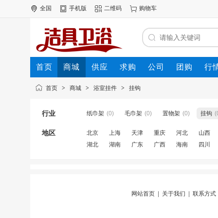
全国
手机版
二维码
购物车
首页
商城
供应
求购
公司
团购
行
首页
>
商城
>
浴室挂件
>
挂钩
行业
纸巾架
(0)
毛巾架
(0)
置物架
(0)
挂钩
(
地区
北京
上海
天津
重庆
河北
山西
湖北
湖南
广东
广西
海南
四川
网站首页
|
关于我们
|
联系方式