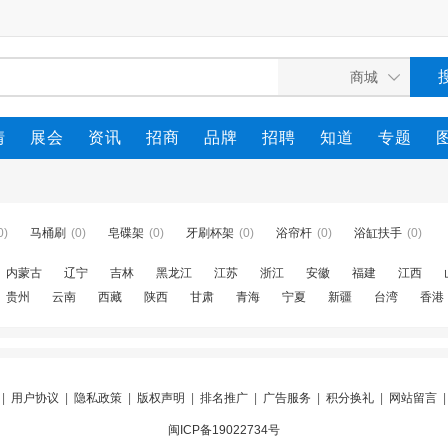
情
展会
资讯
招商
品牌
招聘
知道
专题
0)
马桶刷
(0)
皂碟架
(0)
牙刷杯架
(0)
浴帘杆
(0)
浴缸扶手
(0)
内蒙古
辽宁
吉林
黑龙江
江苏
浙江
安徽
福建
江西
贵州
云南
西藏
陕西
甘肃
青海
宁夏
新疆
台湾
香港
|
用户协议
|
隐私政策
|
版权声明
|
排名推广
|
广告服务
|
积分换礼
|
网站留言
闽ICP备19022734号