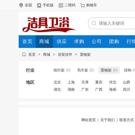
全国
手机版
二维码
购物车
首页
商城
供应
求购
公司
团购
行
首页
>
商城
>
浴室挂件
>
置物架
行业
纸巾架
(0)
毛巾架
(0)
置物架
(0)
挂钩
(
地区
北京
上海
天津
重庆
河北
山西
湖北
湖南
广东
广西
海南
四川
网站首页
|
关于我们
|
联系方式